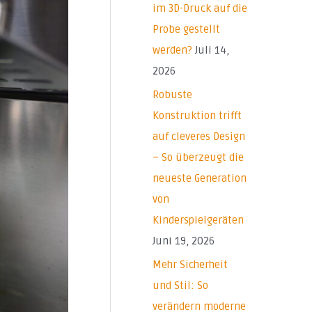
a
im 3D-Druck auf die
c
Probe gestellt
h
werden?
Juli 14,
:
2026
Robuste
Konstruktion trifft
auf cleveres Design
– So überzeugt die
neueste Generation
von
Kinderspielgeräten
Juni 19, 2026
Mehr Sicherheit
und Stil: So
verändern moderne