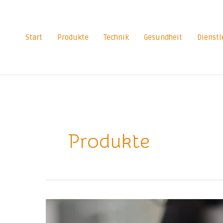
Zum
Inhalt
springen
Start
Produkte
Technik
Gesundheit
Dienstl
Produkte
Das
zeichnet