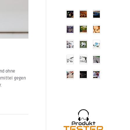
und ohne
smittel gegen
.