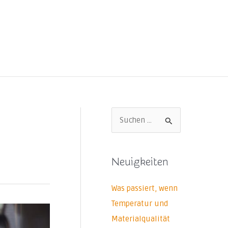
S
u
c
Neuigkeiten
h
e
Was passiert, wenn
n
Temperatur und
n
Materialqualität