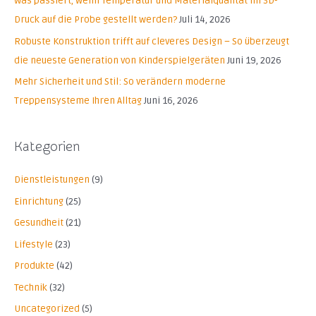
Was passiert, wenn Temperatur und Materialqualität im 3D-
n
Druck auf die Probe gestellt werden?
Juli 14, 2026
n
Robuste Konstruktion trifft auf cleveres Design – So überzeugt
a
die neueste Generation von Kinderspielgeräten
Juni 19, 2026
c
Mehr Sicherheit und Stil: So verändern moderne
h
Treppensysteme Ihren Alltag
Juni 16, 2026
:
Kategorien
Dienstleistungen
(9)
Einrichtung
(25)
Gesundheit
(21)
Lifestyle
(23)
Produkte
(42)
Technik
(32)
Uncategorized
(5)