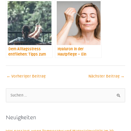
Dem Alltagsstress
Hyaluron in der
entfliehen: Tipps zum
Hautpflege – Ein
Entspannen
absolutes MUSS
←
Vorheriger Beitrag
Nächster Beitrag
→
S
u
c
Neuigkeiten
h
e