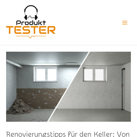
Zum
Main
Inhalt
Men
springen
Renovierungstipps für den Keller: Von