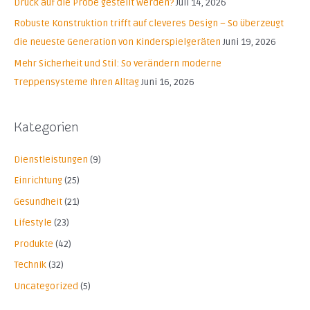
Druck auf die Probe gestellt werden?
Juli 14, 2026
n
Robuste Konstruktion trifft auf cleveres Design – So überzeugt
a
die neueste Generation von Kinderspielgeräten
Juni 19, 2026
c
Mehr Sicherheit und Stil: So verändern moderne
h
Treppensysteme Ihren Alltag
Juni 16, 2026
:
Kategorien
Dienstleistungen
(9)
Einrichtung
(25)
Gesundheit
(21)
Lifestyle
(23)
Produkte
(42)
Technik
(32)
Uncategorized
(5)