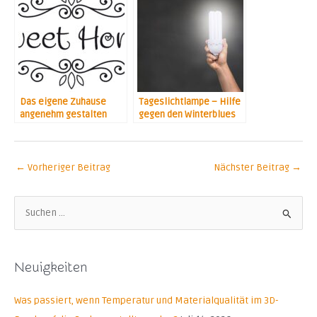
Das eigene Zuhause
Tageslichtlampe – Hilfe
angenehm gestalten
gegen den Winterblues
←
Vorheriger Beitrag
Nächster Beitrag
→
S
u
c
Neuigkeiten
h
e
Was passiert, wenn Temperatur und Materialqualität im 3D-
n