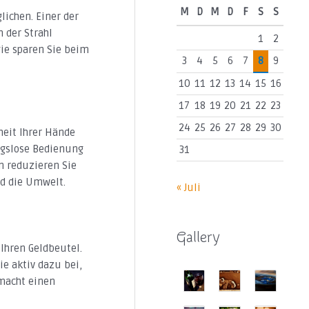
M
D
M
D
F
S
S
ichen. Einer der
 der Strahl
1
2
gie sparen Sie beim
3
4
5
6
7
8
9
10
11
12
13
14
15
16
17
18
19
20
21
22
23
24
25
26
27
28
29
30
eit Ihrer Hände
ungslose Bedienung
31
n reduzieren Sie
nd die Umwelt.
« Juli
Gallery
Ihren Geldbeutel.
e aktiv dazu bei,
 macht einen