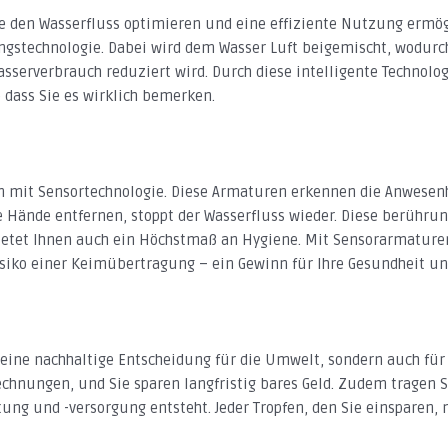
 den Wasserfluss optimieren und eine effiziente Nutzung ermögl
stechnologie. Dabei wird dem Wasser Luft beigemischt, wodurch
sserverbrauch reduziert wird. Durch diese intelligente Technolo
dass Sie es wirklich bemerken.
 mit Sensortechnologie. Diese Armaturen erkennen die Anwesenh
re Hände entfernen, stoppt der Wasserfluss wieder. Diese berühr
bietet Ihnen auch ein Höchstmaß an Hygiene. Mit Sensorarmature
isiko einer Keimübertragung – ein Gewinn für Ihre Gesundheit u
 eine nachhaltige Entscheidung für die Umwelt, sondern auch für 
hnungen, und Sie sparen langfristig bares Geld. Zudem tragen Si
ung und -versorgung entsteht. Jeder Tropfen, den Sie einsparen,