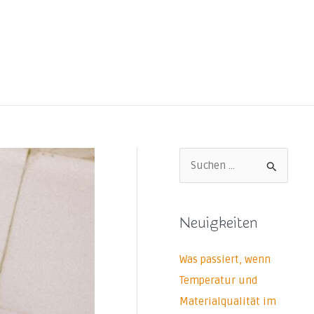
S
u
c
Neuigkeiten
h
e
Was passiert, wenn
n
Temperatur und
n
Materialqualität im