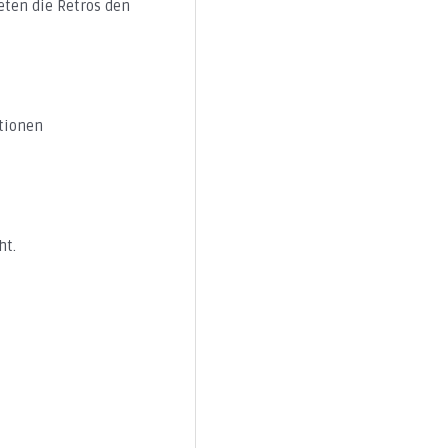
eten die Retros den
ationen
ht.