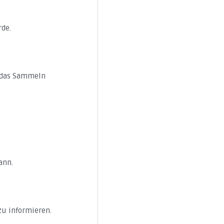
rde.
, das Sammeln
ann.
zu informieren.