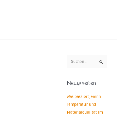
S
u
c
Neuigkeiten
h
e
Was passiert, wenn
n
Temperatur und
n
Materialqualität im