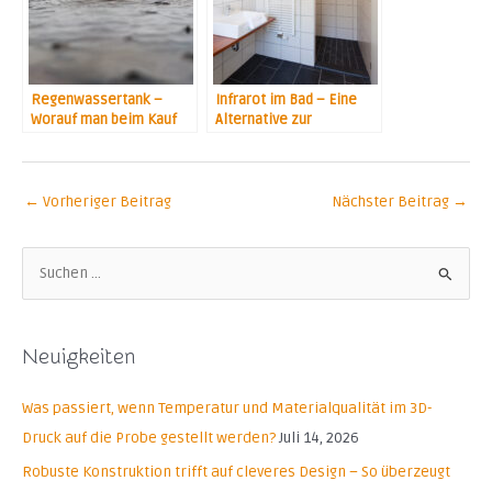
Regenwassertank –
Infrarot im Bad – Eine
Worauf man beim Kauf
Alternative zur
achten sollte
Gasheizung?
←
Vorheriger Beitrag
Nächster Beitrag
→
S
u
c
Neuigkeiten
h
e
Was passiert, wenn Temperatur und Materialqualität im 3D-
n
Druck auf die Probe gestellt werden?
Juli 14, 2026
n
Robuste Konstruktion trifft auf cleveres Design – So überzeugt
a