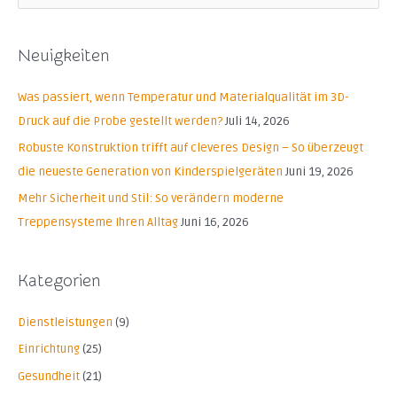
u
c
Neuigkeiten
h
e
Was passiert, wenn Temperatur und Materialqualität im 3D-
n
Druck auf die Probe gestellt werden?
Juli 14, 2026
n
Robuste Konstruktion trifft auf cleveres Design – So überzeugt
a
die neueste Generation von Kinderspielgeräten
Juni 19, 2026
c
Mehr Sicherheit und Stil: So verändern moderne
h
Treppensysteme Ihren Alltag
Juni 16, 2026
:
Kategorien
Dienstleistungen
(9)
Einrichtung
(25)
Gesundheit
(21)