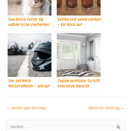
Das beste Futter für
Kaffee und seine Vielfalt
wählerische Vierbeiner
– Ein Blick auf
verschiedene Sorten
Der perfekte
Zugige Wohnung: So hilft
Motorradhelm – Worauf
eine neue Haustür
kommt es beim Kauf an?!
←
Vorheriger Beitrag
Nächster Beitrag
→
S