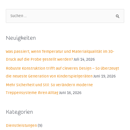
S
u
c
Neuigkeiten
h
e
Was passiert, wenn Temperatur und Materialqualität im 3D-
n
Druck auf die Probe gestellt werden?
Juli 14, 2026
n
Robuste Konstruktion trifft auf cleveres Design – So überzeugt
a
die neueste Generation von Kinderspielgeräten
Juni 19, 2026
c
Mehr Sicherheit und Stil: So verändern moderne
h
Treppensysteme Ihren Alltag
Juni 16, 2026
:
Kategorien
Dienstleistungen
(9)