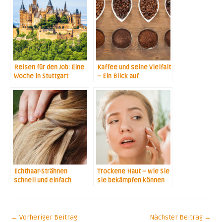
Reisen für den Job: Eine
Kaffee und seine Vielfalt
Woche in Stuttgart
– Ein Blick auf
verschiedene Sorten
Echthaar-Strähnen
Trockene Haut – wie Sie
schnell und einfach
sie bekämpfen können
angebracht
←
Vorheriger Beitrag
Nächster Beitrag
→