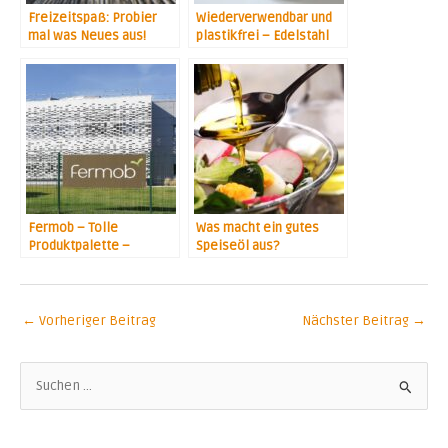
Freizeitspaß: Probier
Wiederverwendbar und
mal was Neues aus!
plastikfrei – Edelstahl
Strohhalme
Fermob – Tolle
Was macht ein gutes
Produktpalette –
Speiseöl aus?
Perfekt für die
kommende
Gartensaison!
←
Vorheriger Beitrag
Nächster Beitrag
→
S
u
c