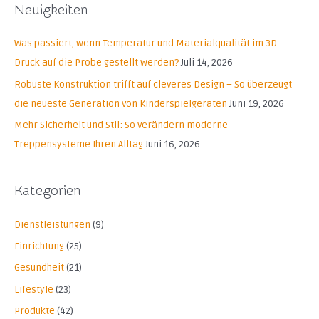
Neuigkeiten
h
e
Was passiert, wenn Temperatur und Materialqualität im 3D-
n
Druck auf die Probe gestellt werden?
Juli 14, 2026
n
Robuste Konstruktion trifft auf cleveres Design – So überzeugt
a
die neueste Generation von Kinderspielgeräten
Juni 19, 2026
c
Mehr Sicherheit und Stil: So verändern moderne
h
Treppensysteme Ihren Alltag
Juni 16, 2026
:
Kategorien
Dienstleistungen
(9)
Einrichtung
(25)
Gesundheit
(21)
Lifestyle
(23)
Produkte
(42)