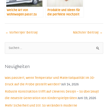
Welche Art von
Produkte und Ideen für
Wohnwagen passt zu
die perfekte Hochzeit
Ihnen?
←
Vorheriger Beitrag
Nächster Beitrag
→
S
u
c
Neuigkeiten
h
e
Was passiert, wenn Temperatur und Materialqualität im 3D-
n
Druck auf die Probe gestellt werden?
Juli 14, 2026
n
Robuste Konstruktion trifft auf cleveres Design – So überzeugt
a
die neueste Generation von Kinderspielgeräten
Juni 19, 2026
c
Mehr Sicherheit und Stil: So verändern moderne
h